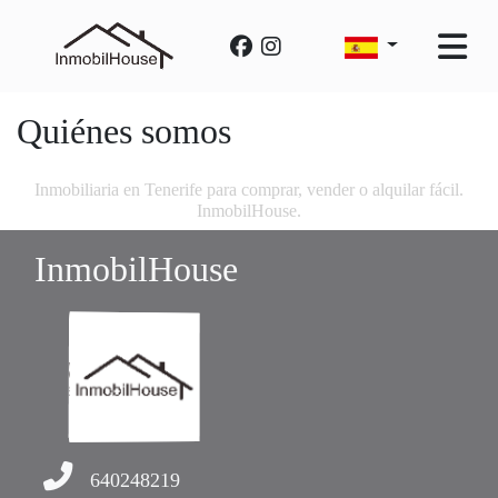
Quiénes somos
Inmobiliaria en Tenerife para comprar, vender o alquilar fácil.
InmobilHouse.
InmobilHouse
640248219