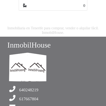
0
0
Inmobiliaria en Tenerife para comprar, vender o alquilar fácil.
InmobilHouse.
InmobilHouse
640248219
617667804