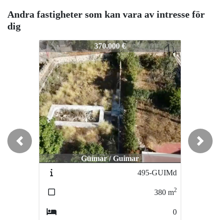
Andra fastigheter som kan vara av intresse för
dig
16-SDT
16-SDT
370.000 €
325.000 €
Previous
Next
Güímar / Guimar
Granadilla de Abona / Granadilla
495-GUIMd
554-grad
2
2
380
m
178
m
0
0