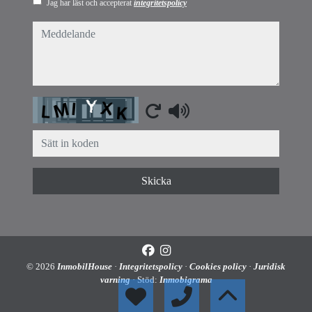
Jag har läst och accepterat
integritetspolicy
meddelande
Captcha
Skicka
© 2026
InmobilHouse
·
Integritetspolicy
·
Cookies policy
·
Juridisk
varning
· Stöd:
Inmobigrama