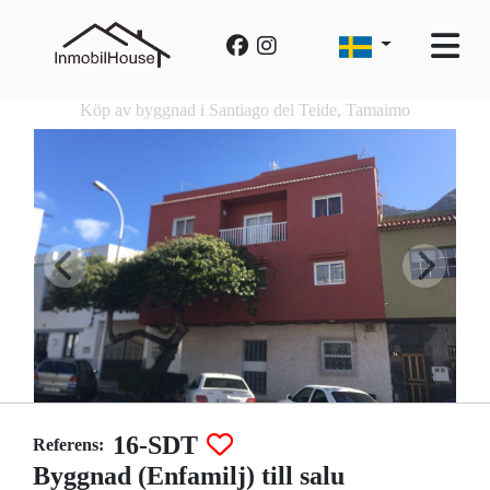
Köp av byggnad i Santiago del Teide, Tamaimo
16-SDT
Referens:
Byggnad (Enfamilj) till salu