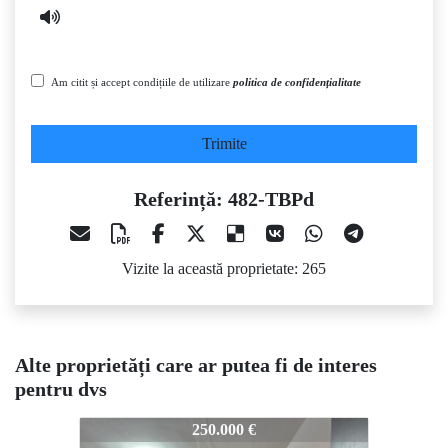
Am citit și accept condițiile de utilizare
politica de confidențialitate
Trimite
Referință: 482-TBPd
Vizite la această proprietate: 265
Alte proprietăți care ar putea fi de interes
pentru dvs
482-TBPd
482-TBPd
482-
250.000 €
233.000 €