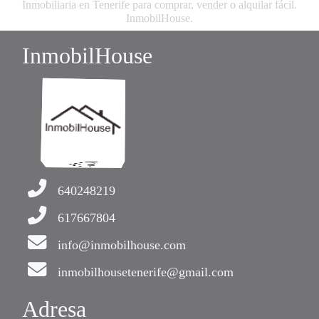
Inmobiliaria en Tenerife para comprar, vender o alquilar fácil.
InmobilHouse.
InmobilHouse
640248219
617667804
info@inmobilhouse.com
inmobilhousetenerife@gmail.com
Adresa