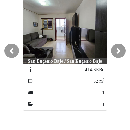
Previous
Next
San Eugenio Bajo / San Eugenio Bajo
Los Cristianos / Centro
414-SEBd
474-LOCc
2
2
52
m
55
m
1
1
1
1