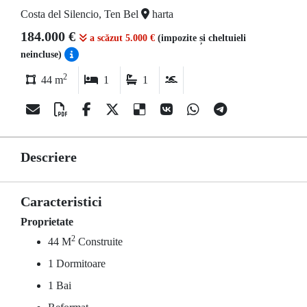
Costa del Silencio, Ten Bel
harta
184.000 €
a scăzut 5.000 €
(impozite și cheltuieli
neincluse)
2
44 m
1
1
Descriere
Caracteristici
Proprietate
2
44 M
Construite
1 Dormitoare
1 Bai