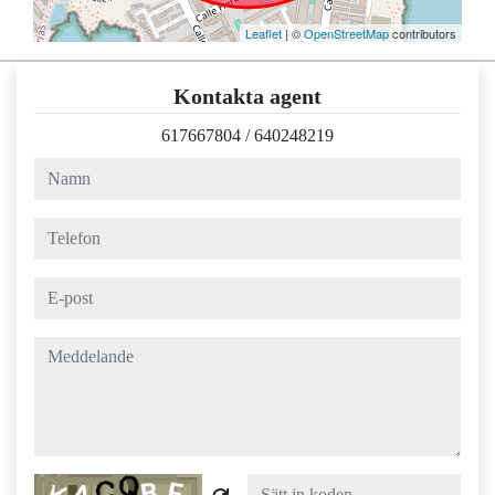
Leaflet
| ©
OpenStreetMap
contributors
Kontakta agent
617667804
/
640248219
namn
telefon
e-post
meddelande
Captcha