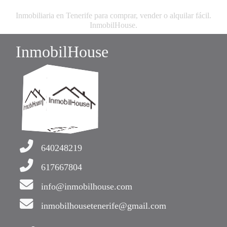
Inmobiliaria en Tenerife para comprar, vender o alquilar fácil.
InmobilHouse.
InmobilHouse
640248219
617667804
info@inmobilhouse.com
inmobilhousetenerife@gmail.com