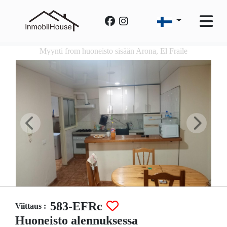
Myynti from huoneisto sisään Arona, El Fraile
583-EFRc
Viittaus :
Huoneisto alennuksessa