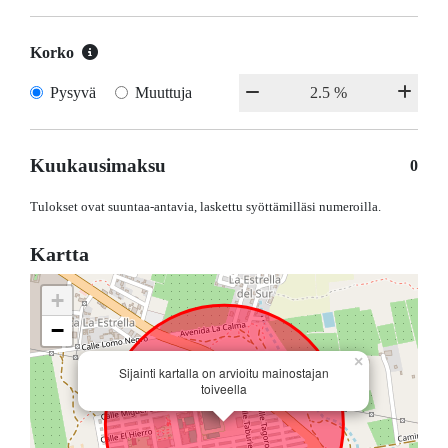
Korko
Pysyvä
Muuttuja
Kuukausimaksu
0
Tulokset ovat suuntaa-antavia, laskettu syöttämilläsi numeroilla.
Kartta
+
−
×
Sijainti kartalla on arvioitu mainostajan
toiveella