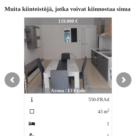
Muita kiinteistöjä, jotka voivat kiinnostaa sinua
583-EFRc
583-EFRc
5
119.000 €
205.000 €
Previous
Next
Arona / El Fraile
Arona / El Fraile
550-FRAd
557-FRAd
2
2
43
m
110
m
1
4
1
2