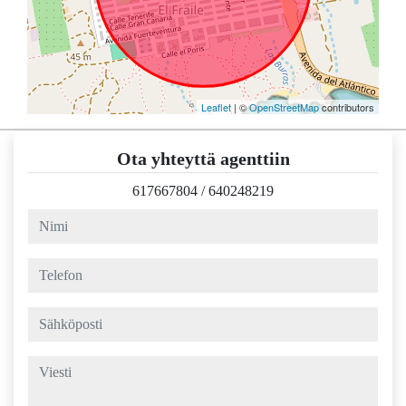
Leaflet
| ©
OpenStreetMap
contributors
Ota yhteyttä agenttiin
617667804
/
640248219
nimi
telefon
sähköposti
viesti