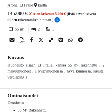
Arona, El Fraile
kartta
145.000 €
se on laskenut 5.000 €
(lisää arvonlisävero
uuden rakentamisen hintaan )
2
55 m
2
1
Kuvaus
Huoneisto sisään El Fraile, kanssa 55 m² rakennettu , 2
makuuhuoneet , 1 kylpyhuoneissa , hyvä kunnossa, sisusta,
verdieping 1
Ominaisuudet
Omaisuus
2
55 M
Rakennettu