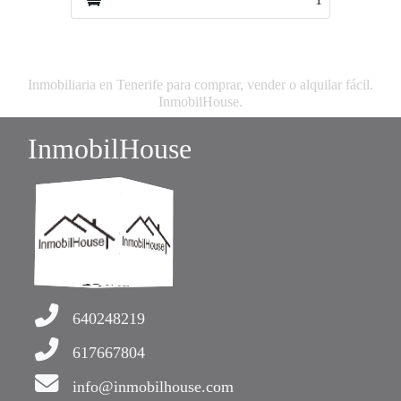
Inmobiliaria en Tenerife para comprar, vender o alquilar fácil.
InmobilHouse.
InmobilHouse
640248219
617667804
info@inmobilhouse.com