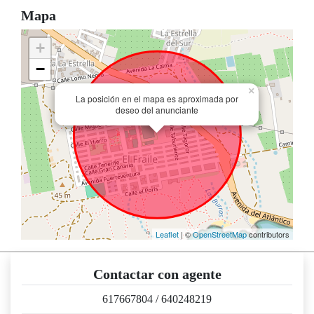
Mapa
+
−
×
La posición en el mapa es aproximada por
deseo del anunciante
Leaflet
| ©
OpenStreetMap
contributors
Contactar con agente
617667804
/
640248219