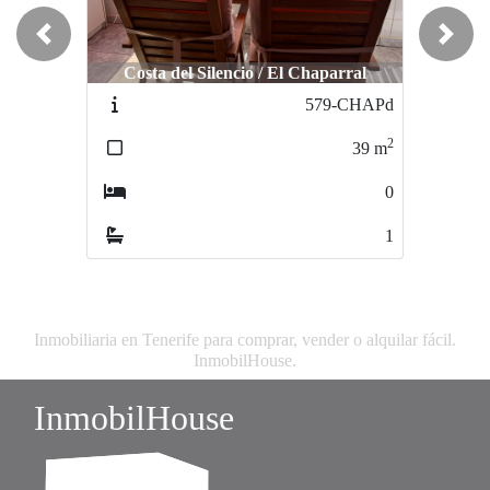
Previous
Next
Costa del Silencio / El Chaparral
Arona / El Fraile
579-CHAPd
550-FRAd
2
2
39
m
43
m
0
1
1
1
Inmobiliaria en Tenerife para comprar, vender o alquilar fácil.
InmobilHouse.
InmobilHouse