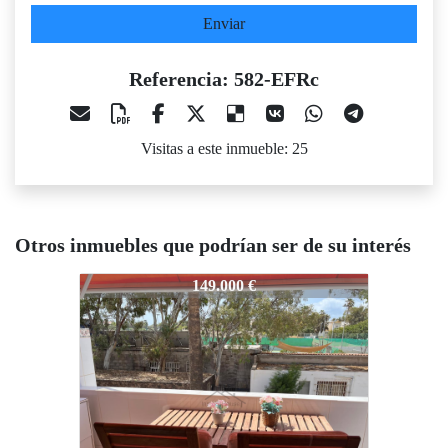
Enviar
Referencia: 582-EFRc
Visitas a este inmueble: 25
Otros inmuebles que podrían ser de su interés
82-EFRc
582-EFRc
582-EFR
149.000 €
119.000 €